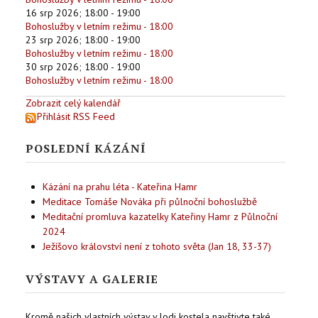
16 srp 2026
;
18:00
-
19:00
Bohoslužby v letním režimu - 18:00
23 srp 2026
;
18:00
-
19:00
Bohoslužby v letním režimu - 18:00
30 srp 2026
;
18:00
-
19:00
Bohoslužby v letním režimu - 18:00
Zobrazit celý kalendář
Přihlásit RSS Feed
POSLEDNÍ KÁZÁNÍ
Kázání na prahu léta - Kateřina Hamr
Meditace Tomáše Nováka při půlnoční bohoslužbě
Meditační promluva kazatelky Kateřiny Hamr z Půlnoční
2024
Ježíšovo království není z tohoto světa (Jan 18, 33-37)
VÝSTAVY A GALERIE
Kromě našich vlastních výstav v lodi kostela navštivte také