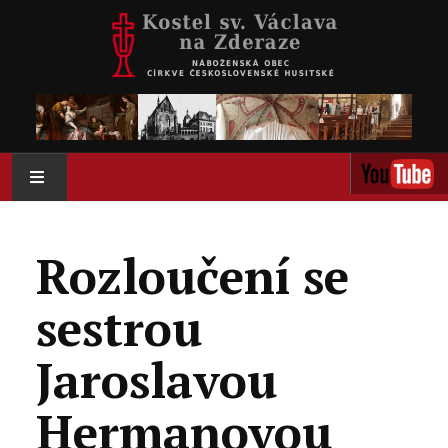
AKTUÁLNĚ
Rozloučení se
O NÁS
sestrou
AKTIVITY
Jaroslavou
KOLUMBÁRIUM
Hermanovou
KALENDÁŘ