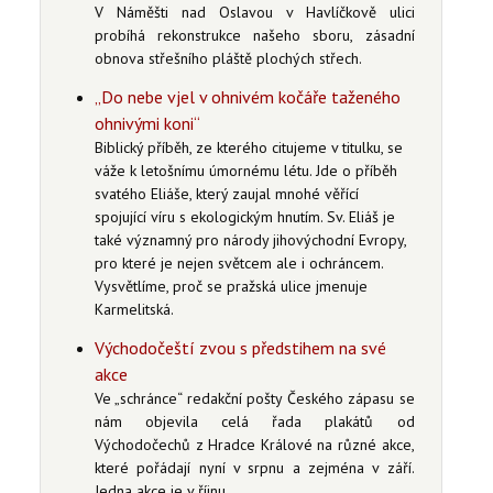
V Náměšti nad Oslavou v Havlíčkově ulici
probíhá rekonstrukce našeho sboru, zásadní
obnova střešního pláště plochých střech.
„Do nebe vjel v ohnivém kočáře taženého
ohnivými koni“
Biblický příběh, ze kterého citujeme v titulku, se
váže k letošnímu úmornému létu. Jde o příběh
svatého Eliáše, který zaujal mnohé věřící
spojující víru s ekologickým hnutím. Sv. Eliáš je
také významný pro národy jihovýchodní Evropy,
pro které je nejen světcem ale i ochráncem.
Vysvětlíme, proč se pražská ulice jmenuje
Karmelitská.
Východočeští zvou s předstihem na své
akce
Ve „schránce“ redakční pošty Českého zápasu se
nám objevila celá řada plakátů od
Východočechů z Hradce Králové na různé akce,
které pořádají nyní v srpnu a zejména v září.
Jedna akce je v říjnu.