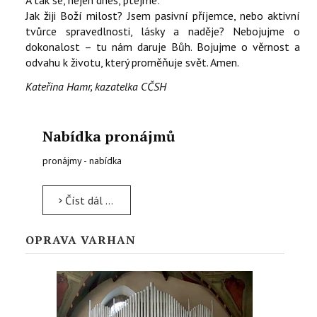
A tak se, nejen dnes, ptejme:
Jak žiji Boží milost? Jsem pasivní příjemce, nebo aktivní
tvůrce spravedlnosti, lásky a naděje? Nebojujme o
dokonalost – tu nám daruje Bůh. Bojujme o věrnost a
odvahu k životu, který proměňuje svět. Amen.
Kateřina Hamr, kazatelka CČSH
Nabídka pronájmů
pronájmy - nabídka
Číst dál …
OPRAVA VARHAN