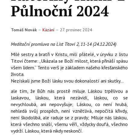
Půlnoční 2024
KONTAKTY
EN
Tomáš Novák
Kázání
27. prosinec 2024
Meditační promluva na List Titovi 2, 11-14 (24.12.2024)
Milé sestry a bratři v Kristu, milí přátelé, v úryvku z listu
Titovi čteme: „Ukázala se Boží milost, která přináší spásu
všem lidem.“ Tento verš je základem našeho křesťanského
života.
Nezískali jsme Boží lásku svou dokonalostí ani skutky...
ale tím, že Bůh nás prostě miluje. Láskou trpělivou a
laskavou, láskou, která nezávidí, láskou, co se
nevychloubá, ani nepovyšuje; Láskou, co není hrubá,
nehledá svůj prospěch, není vznětlivá, nepočítá křivdy,
není škodolibá, ale raduje se z pravdy; Miluje nás láskou,
která všechno snáší, všemu věří, vždycky doufá, všechno
vydrží. Láskou, která nikdy neskončí.