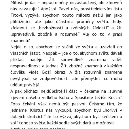
Milost je dar – nepodmíněný, nezasloužený, ale zároveň
nás zavazující. Apoštol Pavel nás, prostřednictvím listu
Titovi, vyzývá, abychom touto milostí nežili jen jako
přihlížející, ale jako účastníci proměny světa. Tedy:
zřeknout se „bezbožnosti a světských žádostí“ a žít
„spravedlivě, zbožně a rozumně.“ Ale co to v praxi
znamená?
Nejde o to, abychom se stáhli ze světa a uzavřeli do
vlastních jistot. Naopak – jde o to, abychom světu dávali
příklad naděje. Žít spravedlivě znamená vidět
nespravedlnost a jednat. Žít zbožně znamená v každém
člověku vidět Boží obraz. A žít rozumně znamená
nevyhýbat se zodpovědnosti, ale přemýšlet, co mohu
udělat právě já.
A pak přichází nejdůležitější část – čekáme na „slavné
zjevení našeho velkého Boha a Spasitele Ježíše Krista.“
Toto čekání však nemá být pasivní. Čekáme tím, že
jednáme. Kristus nás vykoupil, abychom byli „horliví v
dobrých skutcích.“ Je to výzva, abychom byli světlem a
solí tohoto světa, každý podle svých darů a možností.