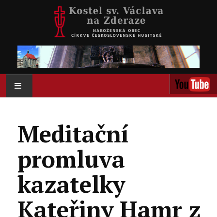
AKTUÁLNĚ
Meditační
O NÁS
promluva
AKTIVITY
kazatelky
KOLUMBÁRIUM
Kateřiny Hamr z
KALENDÁŘ