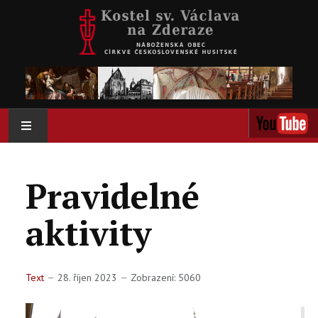
AKTUÁLNĚ
Pravidelné
O NÁS
aktivity
AKTIVITY
KOLUMBÁRIUM
Text
28. říjen 2023
Zobrazení: 5060
KALENDÁŘ