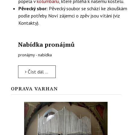
popela v
kolumbáriu
, které přiléhá k našemu kostelu.
Pěvecký sbor:
Pěvecký soubor se schází ke zkouškám
podle potřeby. Noví zájemci o zpěv jsou vítáni (viz
Kontakty).
Nabídka pronájmů
pronájmy - nabídka
Číst dál …
OPRAVA VARHAN