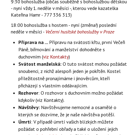
9:30 bohoslužba (občas souběžně s bohoslužbou dětskou
- nyní vždy 1. neděle v měsíci -, kterou vede kazatelka
Kateřina Hamr - 777 336 313)
18:00 bohoslužba s hostem - nyní (změna!) poslední
neděle v měsíci -
Večerní husitské bohoslužby v Praze
Příprava na ...
Přípravu na svátosti křtu, první Večeři
Páně, biřmování a manželství dohodněte s
duchovním (
viz Kontakty
)
Svátost manželská:
O tuto svátost mohou požádat
snoubenci, z nichž alespoň jeden je pokřtěn. Kostel
příležitostně pronajímáme i jinověrcům, kteří
přicházejí s vlastním oddávajícím.
Rozhovor
: O rozhovor s duchovním možno požádat
kdykoliv (viz Kontakty).
Návštěvy:
Navštěvujeme nemocné a osamělé o
kterých se dozvíme, že je naše návštěva potěší.
Úmrtí
: V případě úmrtí vašich blízkých můžete
požádat o pohřební obřady a také o uložení jejich