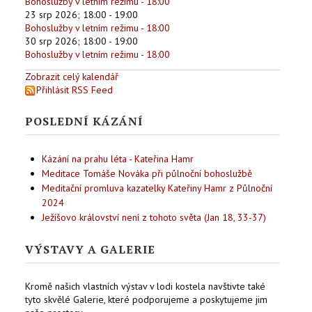
Bohoslužby v letním režimu - 18:00
23 srp 2026
;
18:00
-
19:00
Bohoslužby v letním režimu - 18:00
30 srp 2026
;
18:00
-
19:00
Bohoslužby v letním režimu - 18:00
Zobrazit celý kalendář
Přihlásit RSS Feed
POSLEDNÍ KÁZÁNÍ
Kázání na prahu léta - Kateřina Hamr
Meditace Tomáše Nováka při půlnoční bohoslužbě
Meditační promluva kazatelky Kateřiny Hamr z Půlnoční
2024
Ježíšovo království není z tohoto světa (Jan 18, 33-37)
VÝSTAVY A GALERIE
Kromě našich vlastních výstav v lodi kostela navštivte také
tyto skvělé Galerie, které podporujeme a poskytujeme jim