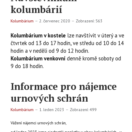
kolumbárií
KONTAKTY
Kolumbárium
2. červenec 2020
Zobrazení: 563
EN
Kolumbárium v kostele
lze navštívit v úterý a ve
čtvrtek od 13 do 17 hodin, ve středu od 10 do 14
hodin a v neděli od 9 do 12 hodin.
Kolumbárium venkovní
denně kromě soboty od
9 do 18 hodin.
Informace pro nájemce
urnových schrán
Kolumbárium
1. leden 2023
Zobrazení: 499
Vážení nájemci urnových schrán,
od ledna 2023 jsme sjednotili poplatky v obou kolumbáriích - v