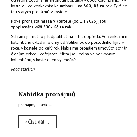
kostele i ve venkovním kolumbáriu - na
300,- Kč za rok
. Týká se
to i starých pronájmů v kostele.
Nové pronajatá
místa v kostele
(od 1.1.2023) jsou
zpoplatněna výší
500,- Kč za rok.
Schrány je možno předplatit až na 5 let dopředu. Ve venkovním
kolumbáriu ukládáme urny od Velikonoc do posledního října v
roce, v kostele po celý rok. Nabízíme pronájem urnových schrán
členům církve i veřejnosti. Místa jsou volná ve venkovním
kolumbáriu, v kostele jen výjimečně.
Rada starších
Nabídka pronájmů
pronájmy - nabídka
Číst dál …