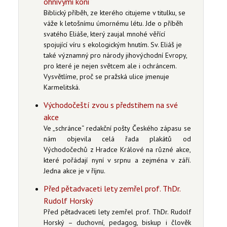
ohnivými koni“
Biblický příběh, ze kterého citujeme v titulku, se
váže k letošnímu úmornému létu. Jde o příběh
svatého Eliáše, který zaujal mnohé věřící
spojující víru s ekologickým hnutím. Sv. Eliáš je
také významný pro národy jihovýchodní Evropy,
pro které je nejen světcem ale i ochráncem.
Vysvětlíme, proč se pražská ulice jmenuje
Karmelitská.
Východočeští zvou s předstihem na své
akce
Ve „schránce“ redakční pošty Českého zápasu se
nám objevila celá řada plakátů od
Východočechů z Hradce Králové na různé akce,
které pořádají nyní v srpnu a zejména v září.
Jedna akce je v říjnu.
Před pětadvaceti lety zemřel prof. ThDr.
Rudolf Horský
Před pětadvaceti lety zemřel prof. ThDr. Rudolf
Horský – duchovní, pedagog, biskup i člověk