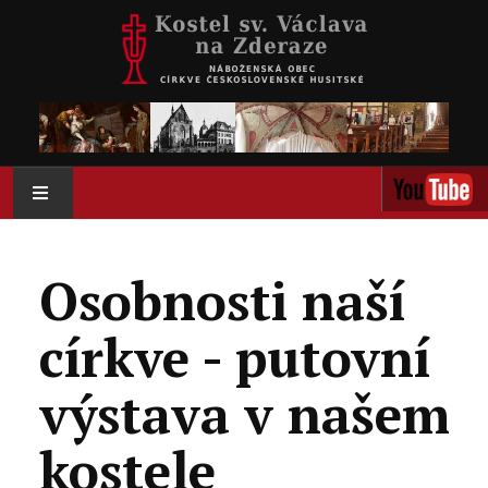
AKTUÁLNĚ
Osobnosti naší
O NÁS
církve - putovní
AKTIVITY
výstava v našem
KOLUMBÁRIUM
kostele
KALENDÁŘ