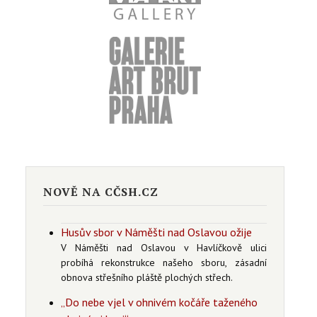
NOVĚ NA CČSH.CZ
Husův sbor v Náměšti nad Oslavou ožije
V Náměšti nad Oslavou v Havlíčkově ulici
probíhá rekonstrukce našeho sboru, zásadní
obnova střešního pláště plochých střech.
„Do nebe vjel v ohnivém kočáře taženého