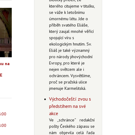
kterého citujeme v titulku,
se váže k letošnímu
úmornému létu. Jde o
příběh svatého Eliáše,
který zaujal mnohé věřící
spojující víru s
ekologickým hnutím. Sv.
Eliáš je také významný
pro národy jihovýchodní
Evropy, pro které je
ku na
nejen světcem ale i
DE
ochráncem. Vysvětlíme,
proč se pražská ulice
jmenuje Karmelitská.
Východočeští zvou s
předstihem na své
akce
8:00
Ve „schránce“ redakční
8:00
pošty Českého zápasu se
nám objevila celá řada