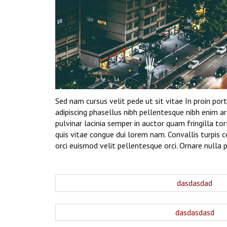
Sed nam cursus velit pede ut sit vitae In proin por
adipiscing phasellus nibh pellentesque nibh enim 
pulvinar lacinia semper in auctor quam fringilla tor
quis vitae congue dui lorem nam. Convallis turpis
orci euismod velit pellentesque orci. Ornare nulla p
dasdasdad
dasdasdasd