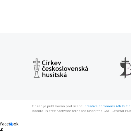
Obsah je publikován pod licencí
Creative Commons Attribution
Joomla! is Free Software released under the GNU General Pub
facebook