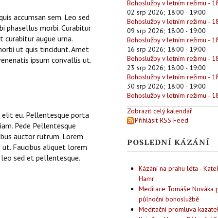
Bohoslužby v letním režimu - 1
02 srp 2026
;
18:00
-
19:00
s quis accumsan sem. Leo sed
Bohoslužby v letním režimu - 1
i phasellus morbi. Curabitur
09 srp 2026
;
18:00
-
19:00
 curabitur augue urna.
Bohoslužby v letním režimu - 1
orbi ut quis tincidunt. Amet
16 srp 2026
;
18:00
-
19:00
Bohoslužby v letním režimu - 1
nenatis ipsum convallis ut.
23 srp 2026
;
18:00
-
19:00
Bohoslužby v letním režimu - 1
30 srp 2026
;
18:00
-
19:00
Bohoslužby v letním režimu - 1
Zobrazit celý kalendář
 elit eu. Pellentesque porta
Přihlásit RSS Feed
diam. Pede Pellentesque
ibus auctor rutrum. Lorem
POSLEDNÍ KÁZÁNÍ
o ut. Faucibus aliquet lorem
 leo sed et pellentesque.
Kázání na prahu léta - Kate
Hamr
Meditace Tomáše Nováka p
půlnoční bohoslužbě
Meditační promluva kazate