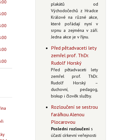
8:00
plakátů od
Východočechů z Hradce
8:00
Králové na různé akce,
které pořádají nyní v
8:00
srpnu a zejména v září.
Jedna akce je v říjnu.
8:00
Před pětadvaceti lety
8:00
zemřel prof. ThDr.
8:00
Rudolf Horský
Před pětadvaceti lety
zemřel prof. ThDr.
Rudolf Horský –
duchovní, pedagog,
biskup i člověk služby.
Rozloučení se sestrou
řina
farářkou Alenou
ři
Plocarovou
Poslední rozloučení
s
lky
účastí církevní veřejnosti