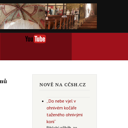
jmů
NOVĚ NA CČSH.CZ
„Do nebe vjel v
ohnivém kočáře
taženého ohnivými
koni“
Biblický příběh, ze