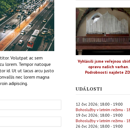
ttitor. Volutpat ac sem
Vyhlásili jsme veřejnou sbír
arcu lorem. Tempor natoque
opravu našich varhan.
tor id. Ut ut lacus arcu justo
Podrobnosti najdete Z
 convallis nec lorem magna
roin adipiscing.
UDÁLOSTI
12 čvc 2026
;
18:00
-
19:00
Bohoslužby v letním režimu - 1
19 čvc 2026
;
18:00
-
19:00
Bohoslužby v letním režimu - 1
26 čvc 2026
;
18:00
-
19:00