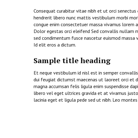
Consequat curabitur vitae nibh et ut orci senectu
hendrerit libero nunc mattis vestibulum morbi morb
congue enim consectetuer massa vivamus lorem at
Dolor egestas orci eleifend Sed convallis nullam m
sed condimentum fusce nascetur euismod massa ve
Id elit eros a dictum.
Sample title heading
Et neque vestibulum id nisl est in semper convallis
dui feugiat dictumst maecenas ut laoreet orci et 
magna accumsan felis ligula enim suspendisse dap
libero vel eget ultrices gravida et at vivamus just
lacinia eget et ligula pede sed ut nibh. Leo montes