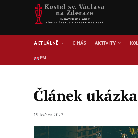
AKTUÁLNĚ
O NÁS
AKTIVITY
KO
EN
Článek ukázka
19. květen 2022