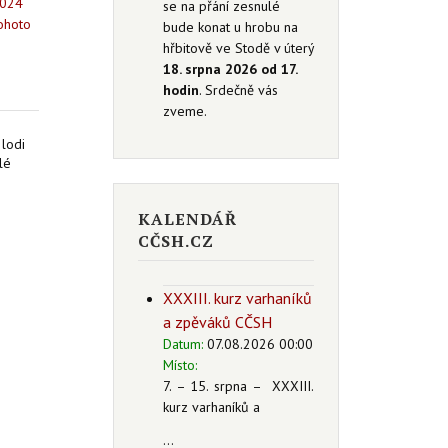
2024
se na přání zesnulé
tohoto
bude konat u hrobu na
hřbitově ve Stodě v úterý
18. srpna 2026 od 17.
hodin
. Srdečně vás
zveme.
 lodi
lé
KALENDÁŘ
CČSH.CZ
XXXIII. kurz varhaníků
a zpěváků CČSH
Datum:
07.08.2026 00:00
Místo:
7. – 15. srpna – XXXIII.
kurz varhaníků a
...