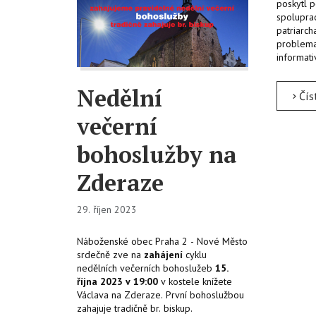
poskytl p
spolupra
patriarch
problemat
informati
Nedělní
Čís
večerní
bohoslužby na
Zderaze
29. říjen 2023
Náboženské obec Praha 2 - Nové Město
srdečně zve na
zahájení
cyklu
nedělních večerních bohoslužeb
15.
října 2023 v 19:00
v kostele knížete
Václava na Zderaze. První bohoslužbou
zahajuje tradičně br. biskup.