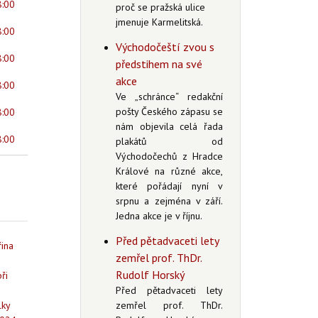
8:00
proč se pražská ulice
jmenuje Karmelitská.
8:00
Východočeští zvou s
8:00
předstihem na své
akce
8:00
Ve „schránce“ redakční
pošty Českého zápasu se
8:00
nám objevila celá řada
8:00
plakátů od
Východočechů z Hradce
Králové na různé akce,
které pořádají nyní v
srpnu a zejména v září.
Jedna akce je v říjnu.
Před pětadvaceti lety
řina
zemřel prof. ThDr.
Rudolf Horský
ři
Před pětadvaceti lety
lky
zemřel prof. ThDr.