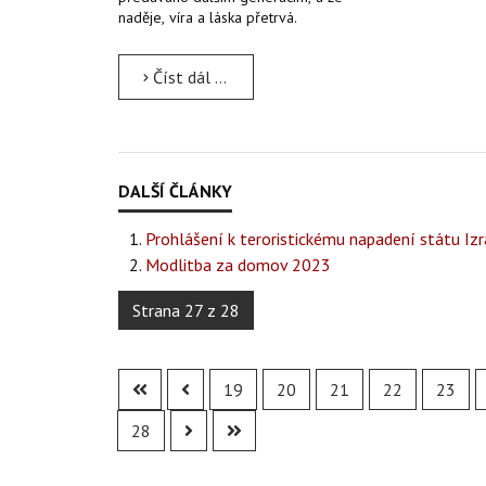
naděje, víra a láska přetrvá.
Číst dál …
Prohlášení k teroristickému napadení státu Izr
Modlitba za domov 2023
Strana 27 z 28
19
20
21
22
23
28