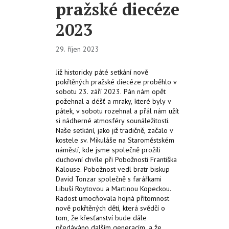
pražské diecéze
2023
29. říjen 2023
Již historicky páté setkání nově
pokřtěných pražské diecéze proběhlo v
sobotu 23. září 2023. Pán nám opět
požehnal a déšť a mraky, které byly v
pátek, v sobotu rozehnal a přál nám užít
si nádherné atmosféry sounáležitosti.
Naše setkání, jako již tradičně, začalo v
kostele sv. Mikuláše na Staroměstském
náměstí, kde jsme společně prožili
duchovní chvíle při Pobožnosti Františka
Kalouse. Pobožnost vedl bratr biskup
David Tonzar společně s farářkami
Libuší Roytovou a Martinou Kopeckou.
Radost umocňovala hojná přítomnost
nově pokřtěných dětí, která svědčí o
tom, že křesťanství bude dále
předáváno dalším generacím, a že