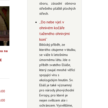
sboru, zásadní obnova
střešního pláště plochých
střech.
„Do nebe vjel v
ohnivém kočáře
taženého ohnivými
koni“
Biblický příběh, ze
kterého citujeme v titulku,
ku na
se váže k letošnímu
úmornému létu. Jde o
DE
příběh svatého Eliáše,
který zaujal mnohé věřící
spojující víru s
ekologickým hnutím. Sv.
Eliáš je také významný
pro národy jihovýchodní
8:00
Evropy, pro které je
8:00
nejen světcem ale i
ochráncem. Vysvětlíme,