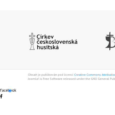
Obsah je publikován pod licencí
Creative Commons Attribution
Joomla! is Free Software released under the GNU General Pub
facebook