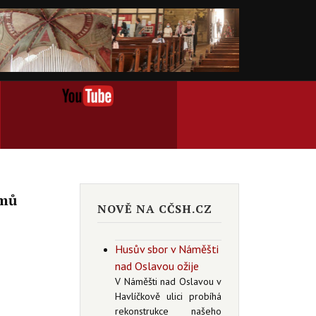
jmů
NOVĚ NA CČSH.CZ
Husův sbor v Náměšti
nad Oslavou ožije
V Náměšti nad Oslavou v
Havlíčkově ulici probíhá
rekonstrukce našeho