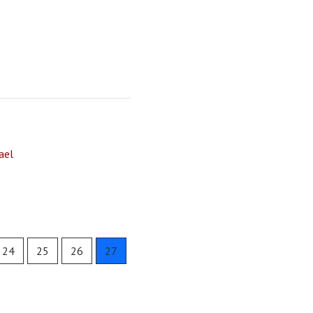
ael
24
25
26
27