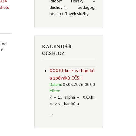
2024
Rudolf Horský –
tohoto
duchovní, pedagog,
biskup i člověk služby.
 lodi
KALENDÁŘ
lé
CČSH.CZ
XXXIII. kurz varhaníků
a zpěváků CČSH
Datum:
07.08.2026 00:00
Místo:
7. – 15. srpna – XXXIII.
kurz varhaníků a
...