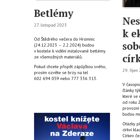
Betlémy
Nes
27. listopad 2023
k e
Od Štědrého večera do Hromnic
sob
(24.12.2023 – 2.2.2024) budou
v kostele k vidění instalované betlémy
cír
ze všemožných materiálů.
Pokud chcete přispět zápůjčkou svého,
29. říjen
prosím ozvěte se brzy na tel
602 694 059 nebo 777 336 313.
V časopi
články tý
které se 
od roku 
provozní 
budou mu
Otázky p
církví kl
Církev č