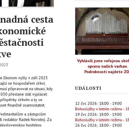
nadná cesta
konomické
ěstačnosti
kve
Vyhlásili jsme veřejnou sbír
 2023
opravu našich varhan.
Podrobnosti najdete Z
se Ekonom vyšly v září 2023
kající se hospodaření církví,
UDÁLOSTI
musí připravovat na situaci, kdy
2030 přestane stát vyplácet
příspěvky církvím a ty se
12 čvc 2026
;
18:00
-
19:00
set finančně osamostatnit.
Bohoslužby v letním režimu - 1
ředstavitelům a zástupcům
19 čvc 2026
;
18:00
-
19:00
adl redaktor Radek Novotný. Za
Bohoslužby v letním režimu - 1
eskoslovenskou husitskou
26 čvc 2026
;
18:00
-
19:00