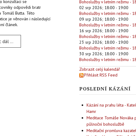
o konzultaci se
Bohoslužby v letním režimu - 1
covníky odpovědi bratr
02 srp 2026
;
18:00
-
19:00
a Tomáš Butta. Této
Bohoslužby v letním režimu - 1
ice je věnován i následující
09 srp 2026
;
18:00
-
19:00
vní článek.
Bohoslužby v letním režimu - 1
16 srp 2026
;
18:00
-
19:00
Bohoslužby v letním režimu - 1
t dál …
23 srp 2026
;
18:00
-
19:00
Bohoslužby v letním režimu - 1
30 srp 2026
;
18:00
-
19:00
Bohoslužby v letním režimu - 1
Zobrazit celý kalendář
Přihlásit RSS Feed
POSLEDNÍ KÁZÁNÍ
Kázání na prahu léta - Kate
Hamr
Meditace Tomáše Nováka p
půlnoční bohoslužbě
Meditační promluva kazate