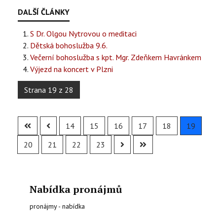
S Dr. Olgou Nytrovou o meditaci
Dětská bohoslužba 9.6.
Večerní bohoslužba s kpt. Mgr. Zdeňkem Havránkem
Výjezd na koncert v Plzni
Strana 19 z 28
14
15
16
17
18
19
20
21
22
23
Nabídka pronájmů
pronájmy - nabídka