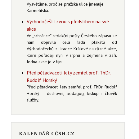
Vysvětlíme, proč se pražská ulice jmenuje
Karmelitská.
Východočeští zvou s předstihem na své
akce
Ve „schránce“ redakční pošty Českého zápasu se
nám objevila celá řada plakátů od
Východočechů z Hradce Králové na různé akce,
které pořádají nyní v srpnu a zejména v září.
Jedna akce je v říjnu.
Před pětadvaceti lety zemřel prof. ThDr.
Rudolf Horský
Před pětadvaceti lety zemřel prof. ThDr. Rudolf
Horský – duchovní, pedagog, biskup i člověk
služby.
KALENDÁŘ CČSH.CZ