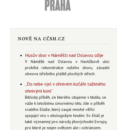
NOVĚ NA CČSH.CZ
Husův sbor v Náměšti nad Oslavou ožije
V Náměšti nad Oslavou v Havlíčkově ulici
probíhá rekonstrukce našeho sboru, zásadní
obnova střešního pláště plochých střech.
„Do nebe vjel v ohnivém kočáře taženého
ohnivými koni“
Biblický příběh, ze kterého citujeme v titulku, se
váže k letošnímu úmornému létu. Jde o příběh
svatého Eliáše, který zaujal mnohé věřící
spojující víru s ekologickým hnutím. Sv. Eliáš je
také významný pro národy jihovýchodní Evropy,
pro které je nejen světcem ale i ochráncem.