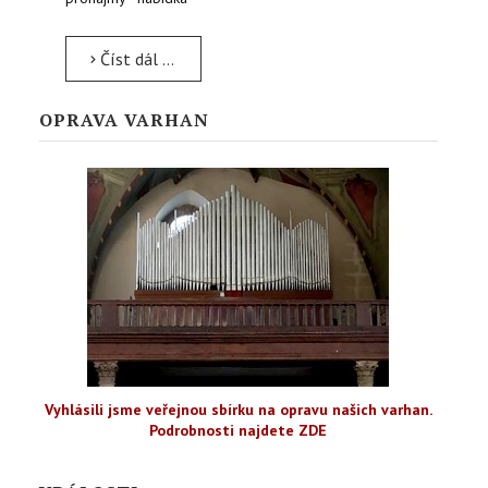
Číst dál …
OPRAVA VARHAN
Vyhlásili jsme veřejnou sbírku na opravu našich varhan.
Podrobnosti najdete ZDE