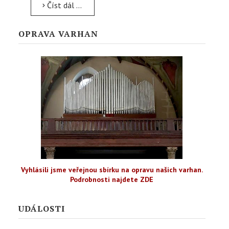
Číst dál …
OPRAVA VARHAN
Vyhlásili jsme veřejnou sbírku na opravu našich varhan.
Podrobnosti najdete ZDE
UDÁLOSTI