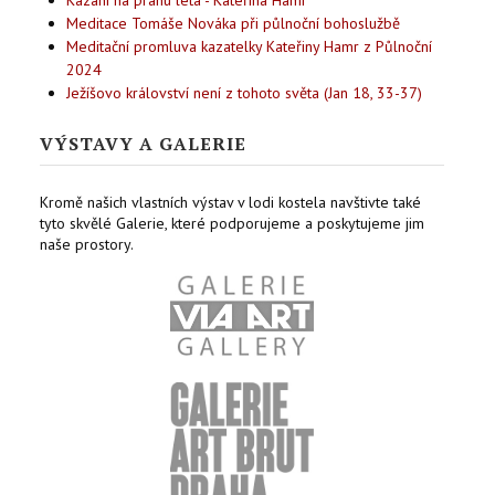
Kázání na prahu léta - Kateřina Hamr
Meditace Tomáše Nováka při půlnoční bohoslužbě
Meditační promluva kazatelky Kateřiny Hamr z Půlnoční
2024
Ježíšovo království není z tohoto světa (Jan 18, 33-37)
VÝSTAVY A GALERIE
Kromě našich vlastních výstav v lodi kostela navštivte také
tyto skvělé Galerie, které podporujeme a poskytujeme jim
naše prostory.