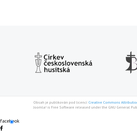
Obsah je publikován pod licencí
Creative Commons Attribution
Joomla! is Free Software released under the GNU General Pub
facebook