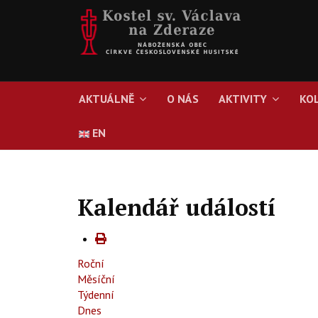
AKTUÁLNĚ
O NÁS
AKTIVITY
KO
EN
Kalendář událostí
Roční
Měsíční
Týdenní
Dnes