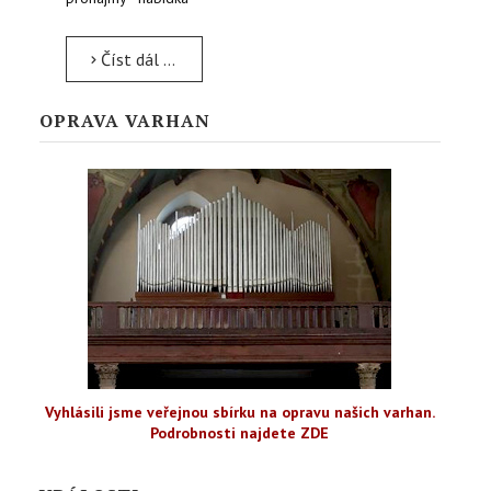
Číst dál …
OPRAVA VARHAN
Vyhlásili jsme veřejnou sbírku na opravu našich varhan.
Podrobnosti najdete ZDE