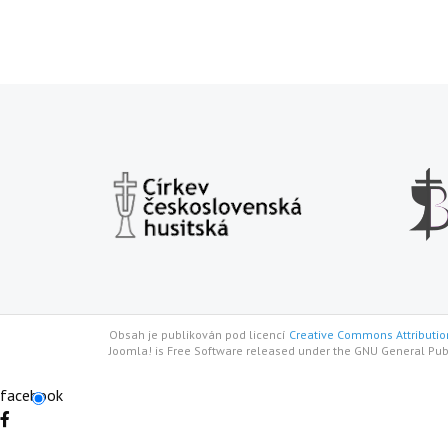
Obsah je publikován pod licencí
Creative Commons Attribution
Joomla! is Free Software released under the GNU General Pub
facebook