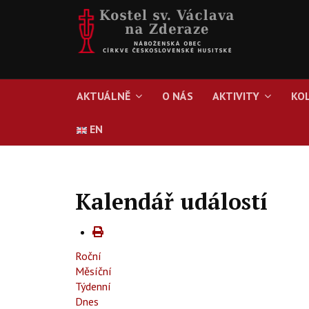
AKTUÁLNĚ
O NÁS
AKTIVITY
KO
EN
Kalendář událostí
Roční
Měsíční
Týdenní
Dnes