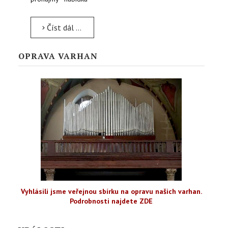
Číst dál …
OPRAVA VARHAN
Vyhlásili jsme veřejnou sbírku na opravu našich varhan.
Podrobnosti najdete ZDE