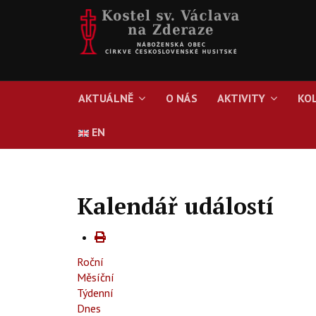
AKTUÁLNĚ
O NÁS
AKTIVITY
KO
EN
Kalendář událostí
Roční
Měsíční
Týdenní
Dnes