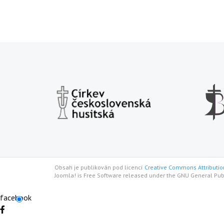
Obsah je publikován pod licencí
Creative Commons Attribution
Joomla! is Free Software released under the GNU General Pub
facebook