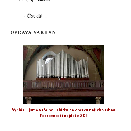
Číst dál …
OPRAVA VARHAN
Vyhlásili jsme veřejnou sbírku na opravu našich varhan.
Podrobnosti najdete ZDE