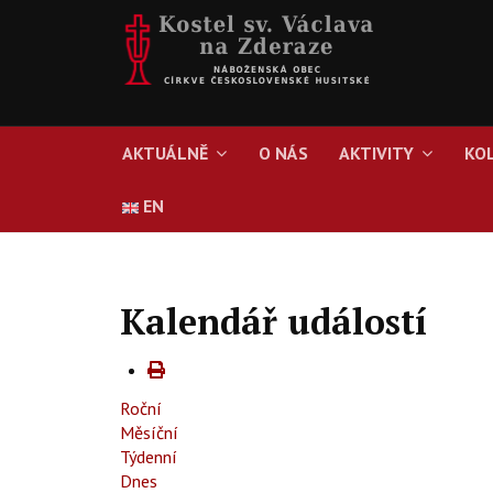
AKTUÁLNĚ
O NÁS
AKTIVITY
KO
EN
Kalendář událostí
Roční
Měsíční
Týdenní
Dnes