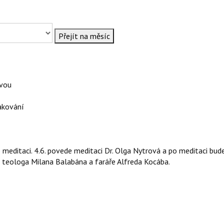
Přejít na měsíc
ovou
akování
é meditaci. 4.6. povede meditaci Dr. Olga Nytrová a po meditaci bud
s teologa Milana Balabána a faráře Alfreda Kocába.