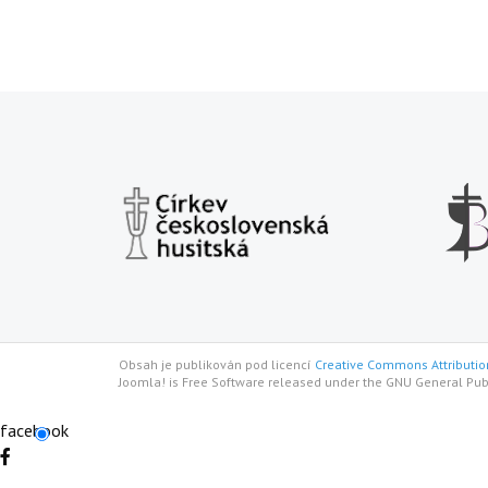
Obsah je publikován pod licencí
Creative Commons Attribution
Joomla! is Free Software released under the GNU General Pub
facebook