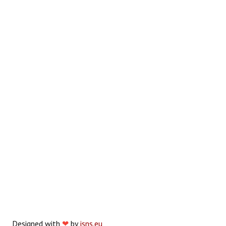
Designed with
❤
by
jsns.eu