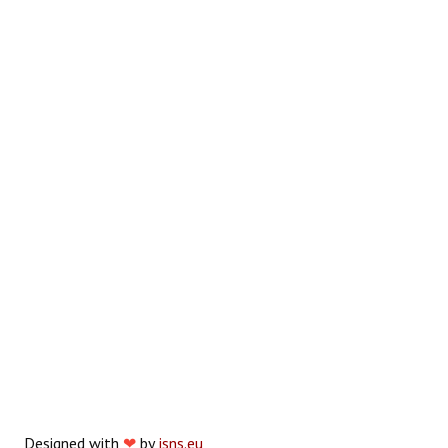
Designed with
❤
by
jsns.eu