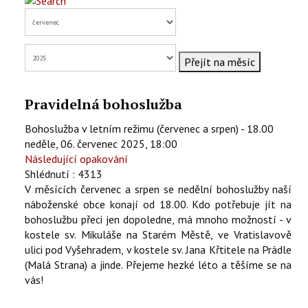
KONTAKTY
EN
Přejít na měsíc
Pravidelná bohoslužba
Bohoslužba v letním režimu (červenec a srpen) - 18.00
neděle, 06. červenec 2025, 18:00
Následující opakování
Shlédnutí
: 4313
V měsících červenec a srpen se nedělní bohoslužby naší
náboženské obce konají od 18.00. Kdo potřebuje jít na
bohoslužbu přeci jen dopoledne, má mnoho možností - v
kostele sv. Mikuláše na Starém Městě, ve Vratislavově
ulici pod Vyšehradem, v kostele sv. Jana Křtitele na Prádle
(Malá Strana) a jinde. Přejeme hezké léto a těšíme se na
vás!