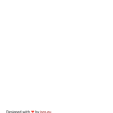
Designed with
❤
by
jsns.eu