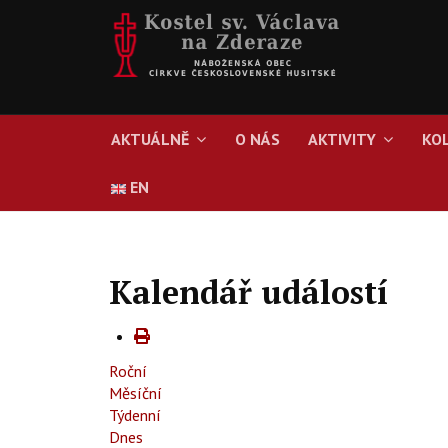
AKTUÁLNĚ
O NÁS
AKTIVITY
KO
EN
Kalendář událostí
Roční
Měsíční
Týdenní
Dnes