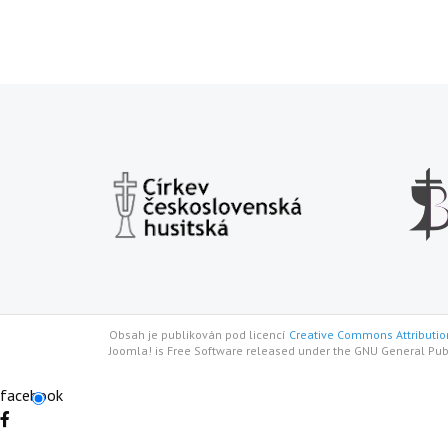
Obsah je publikován pod licencí
Creative Commons Attribution
Joomla! is Free Software released under the GNU General Pub
facebook