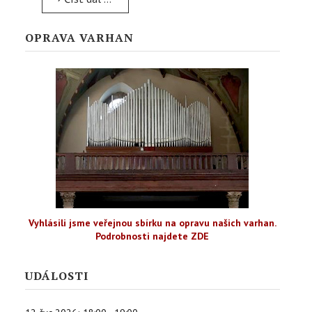
OPRAVA VARHAN
Vyhlásili jsme veřejnou sbírku na opravu našich varhan.
Podrobnosti najdete ZDE
UDÁLOSTI