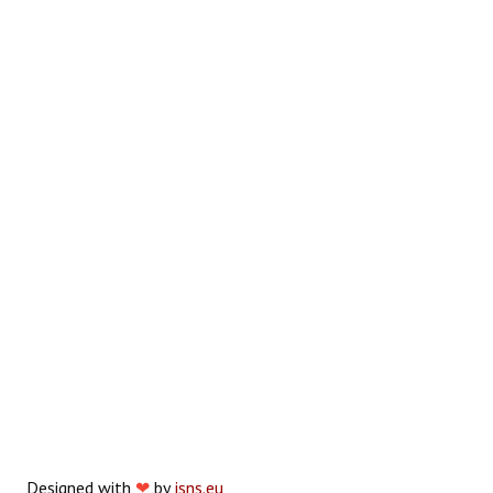
Designed with
❤
by
jsns.eu