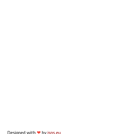
Designed with
❤
by
jsns.eu