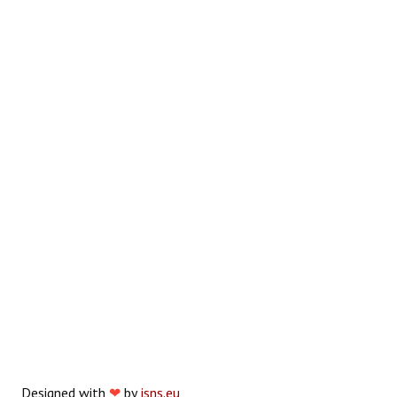
Designed with
❤
by
jsns.eu