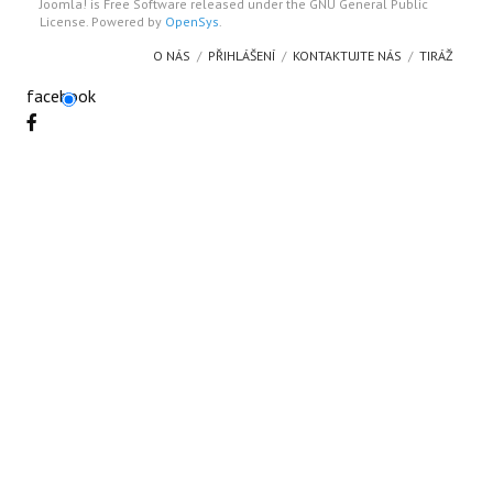
Joomla! is Free Software released under the GNU General Public
License. Powered by
OpenSys
.
O NÁS
PŘIHLÁŠENÍ
KONTAKTUJTE NÁS
TIRÁŽ
facebook