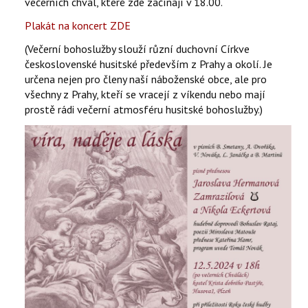
večerních chval, které zde začínají v 18.00.
Plakát na koncert ZDE
(Večerní bohoslužby slouží různí duchovní Církve
československé husitské především z Prahy a okolí. Je
určena nejen pro členy naší náboženské obce, ale pro
všechny z Prahy, kteří se vracejí z víkendu nebo mají
prostě rádi večerní atmosféru husitské bohoslužby.)