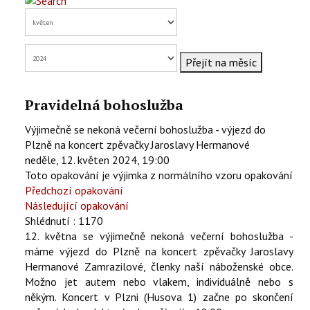
KONTAKTY
EN
Přejít na měsíc
Pravidelná bohoslužba
Výjimečně se nekoná večerní bohoslužba - výjezd do
Plzně na koncert zpěvačky Jaroslavy Hermanové
neděle, 12. květen 2024, 19:00
Toto opakování je výjimka z normálního vzoru opakování
Předchozí opakování
Následující opakování
Shlédnutí
: 1170
12. května se výjimečně nekoná večerní bohoslužba -
máme výjezd do Plzně na koncert zpěvačky Jaroslavy
Hermanové Zamrazilové, členky naší náboženské obce.
Možno jet autem nebo vlakem, individuálně nebo s
někým. Koncert v Plzni (Husova 1) začne po skončení