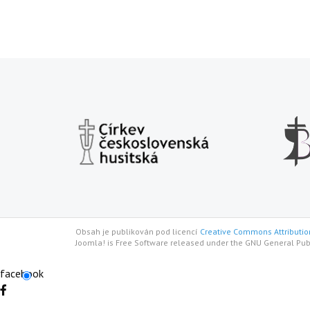
Obsah je publikován pod licencí
Creative Commons Attribution
Joomla! is Free Software released under the GNU General Pub
facebook