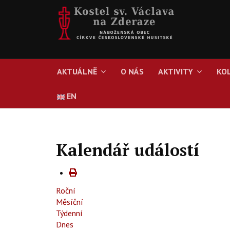
AKTUÁLNĚ
O NÁS
AKTIVITY
KO
EN
Kalendář událostí
Roční
Měsíční
Týdenní
Dnes