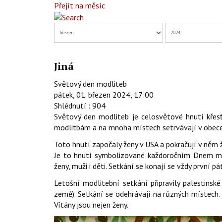
Přejít na měsíc
Jiná
Světový den modliteb
pátek, 01. březen 2024, 17:00
Shlédnutí
: 904
Světový den modliteb je celosvětové hnutí křes
modlitbám a na mnoha místech setrvávají v obece
Toto hnutí započaly ženy v USA a pokračují v něm 
Je to hnutí symbolizované každoročním Dnem modl
ženy, muži i děti. Setkání se konají se vždy první pá
Letošní modlitební setkání připravily palestinsk
země). Setkání se odehrávají na různých místech. 
Vítány jsou nejen ženy.