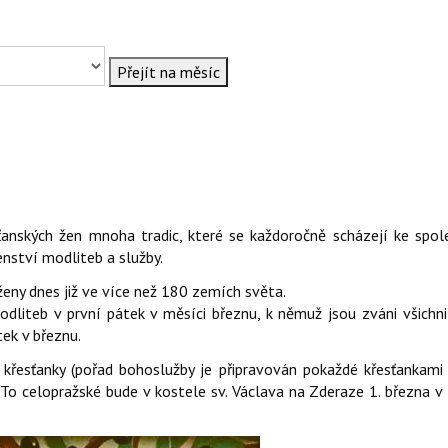
Přejít na měsíc
ťanských žen mnoha tradic, které se každoročně scházejí ke spo
nství modliteb a služby.
ženy dnes již ve více než 180 zemích světa.
iteb v první pátek v měsíci březnu, k němuž jsou zváni všichni 
tek v březnu.
é křesťanky (pořad bohoslužby je připravován pokaždé křesťankami 
To celopražské bude v kostele sv. Václava na Zderaze 1. března v 