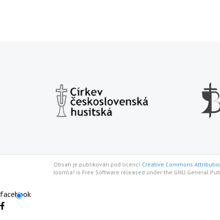
Obsah je publikován pod licencí
Creative Commons Attribution
Joomla! is Free Software released under the GNU General Pub
facebook