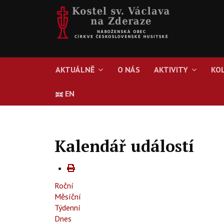
AKTUÁLNĚ
O NÁS
AKTIVITY
KO
EN
Kalendář událostí
Roční
Měsíční
Týdenní
Dnes