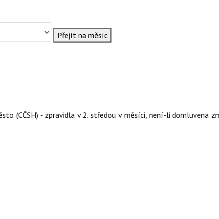
Přejít na měsíc
to (CČSH) - zpravidla v 2. středou v měsíci, není-li domluvena z