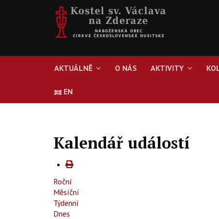
AKTUÁLNĚ
O NÁS
AKTIVITY
KO
EN
Kalendář událostí
Roční
Měsíční
Týdenní
Dnes