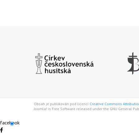
Obsah je publikován pod licencí
Creative Commons Attribution
Joomla! is Free Software released under the GNU General Pub
facebook