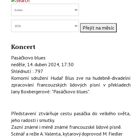
KONTAKTY
EN
Přejít na měsíc
Koncert
Pasáčkovo blues
neděle, 14. duben 2024, 17:30
Shlédnutí
: 797
Komorní sdružení Hudař Blus zve na hudebně-divadelní
zpracování francouzských lidových písní v překladech
Jany Boxbergerové: "Pasáčkovo blues".
Představení ztvárňuje cestu pasáčka do velkého světa,
jeho radosti i smutky.
Zazní známé i méně známé francouzské lidové písně.
Scénář a režie A. Valenta, kytarový doprovod M. Fiedler