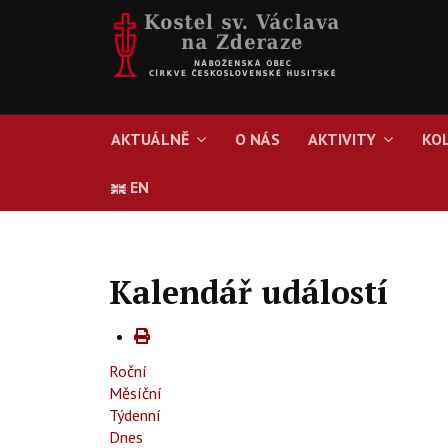
AKTUÁLNĚ
O NÁS
AKTIVITY
KO
EN
Kalendář událostí
Roční
Měsíční
Týdenní
Dnes