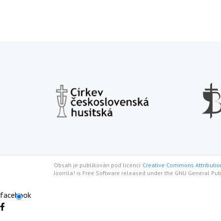
Obsah je publikován pod licencí
Creative Commons Attribution
Joomla! is Free Software released under the GNU General Pub
facebook