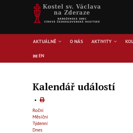
AKTUÁLNĚ
O NÁS
AKTIVITY
KO
EN
Kalendář událostí
Roční
Měsíční
Týdenní
Dnes