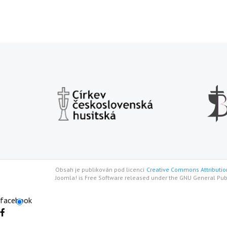
Obsah je publikován pod licencí
Creative Commons Attribution
Joomla! is Free Software released under the GNU General Pub
facebook