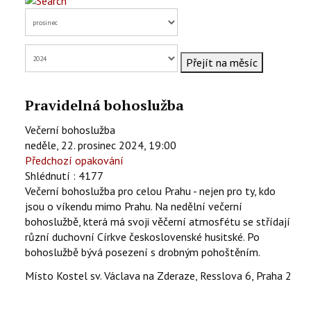
KONTAKTY
EN
Přejít na měsíc
Pravidelná bohoslužba
Večerní bohoslužba
neděle, 22. prosinec 2024, 19:00
Předchozí opakování
Shlédnutí
: 4177
Večerní bohoslužba pro celou Prahu - nejen pro ty, kdo
jsou o víkendu mimo Prahu. Na nedělní večerní
bohoslužbě, která má svoji věčerní atmosfétu se střídají
různí duchovní Církve československé husitské. Po
bohoslužbě bývá posezení s drobným pohoštěním.
Místo
Kostel sv. Václava na Zderaze, Resslova 6, Praha 2