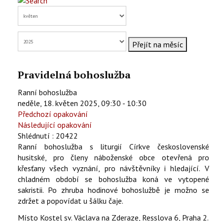
KONTAKTY
EN
Přejít na měsíc
Pravidelná bohoslužba
Ranní bohoslužba
neděle, 18. květen 2025, 09:30 - 10:30
Předchozí opakování
Následující opakování
Shlédnutí
: 20422
Ranní bohoslužba s liturgií Církve československé
husitské, pro členy náboženské obce otevřená pro
křesťany všech vyznání, pro návštěvníky i hledající. V
chladném období se bohoslužba koná ve vytopené
sakristii. Po zhruba hodinové bohoslužbě je možno se
zdržet a popovídat u šálku čaje.
Místo
Kostel sv. Václava na Zderaze, Resslova 6, Praha 2.