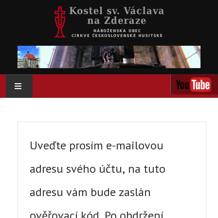
AKTUÁLNĚ
O NÁS
Uveďte prosím e-mailovou
AKTIVITY
adresu svého účtu, na tuto
KOLUMBÁRIUM
adresu vám bude zaslán
KALENDÁŘ
ověřovací kód. Po obdržení