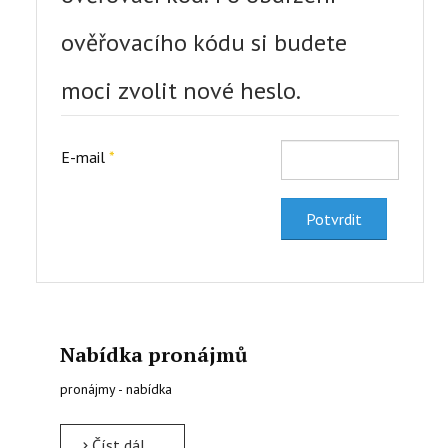
KONTAKTY
ověřovacího kódu si budete
EN
moci zvolit nové heslo.
E-mail
*
Potvrdit
Nabídka pronájmů
pronájmy - nabídka
Číst dál …