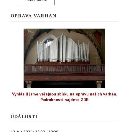
OPRAVA VARHAN
Vyhlásili jsme veřejnou sbírku na opravu našich varhan.
Podrobnosti najdete ZDE
UDÁLOSTI