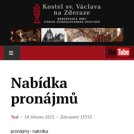
AKTUÁLNĚ
Nabídka
O NÁS
pronájmů
AKTIVITY
KOLUMBÁRIUM
Text
14. březen 2025
Zobrazení: 13353
KALENDÁŘ
pronájmy - nabídka