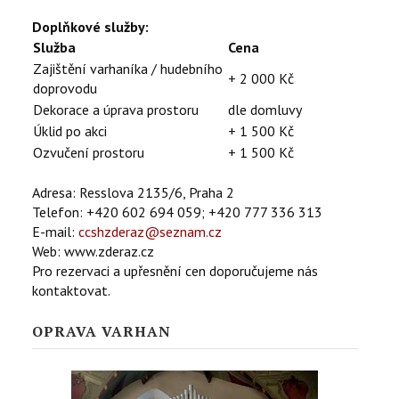
Doplňkové služby:
Služba
Cena
Zajištění varhaníka / hudebního
+ 2 000 Kč
doprovodu
Dekorace a úprava prostoru
dle domluvy
Úklid po akci
+ 1 500 Kč
Ozvučení prostoru
+ 1 500 Kč
Adresa: Resslova 2135/6, Praha 2
Telefon: +420 602 694 059; +420 777 336 313
E-mail:
ccshzderaz@seznam.cz
Web: www.zderaz.cz
Pro rezervaci a upřesnění cen doporučujeme nás
kontaktovat.
OPRAVA VARHAN