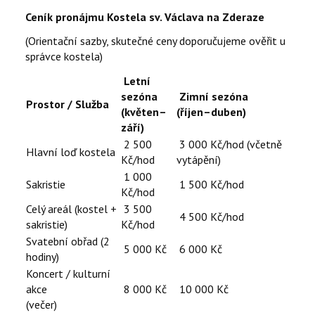
Ceník pronájmu Kostela sv. Václava na Zderaze
KONTAKTY
(Orientační sazby, skutečné ceny doporučujeme ověřit u
EN
správce kostela)
Letní
sezóna
Zimní sezóna
Prostor / Služba
(květen–
(říjen–duben)
září)
2 500
3 000 Kč/hod (včetně
Hlavní loď kostela
Kč/hod
vytápění)
1 000
Sakristie
1 500 Kč/hod
Kč/hod
Celý areál (kostel +
3 500
4 500 Kč/hod
sakristie)
Kč/hod
Svatební obřad (2
5 000 Kč
6 000 Kč
hodiny)
Koncert / kulturní
akce
8 000 Kč
10 000 Kč
(večer)