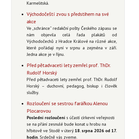
Karmelitská.
Východočeští zvou s předstihem na své
akce
Ve „schránce“ redakční pošty Českého zápasu se
nám objevila celá řada plakátů od
Východočechů z Hradce Králové na různé akce,
které pořádají nyní v srpnu a zejména v září.
Jedna akce je v říjnu.
Před pětadvaceti lety zemřel prof. ThDr.
Rudolf Horský
Před pětadvaceti lety zemřel prof. ThDr. Rudolf
Horský – duchovní, pedagog, biskup i člověk
služby.
Rozloučení se sestrou farářkou Alenou
Plocarovou
Poslední rozloučení
s účastí církevní veřejnosti
se na přání zesnulé bude konat u hrobu na
hřbitově ve Stodě v úterý
18. srpna 2026 od 17.
hodin
. Srdečně vás zveme.