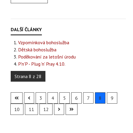
Vzpomínková bohoslužba
Dětská bohoslužba
Poděkování za letošní úrodu
P'n'P - Plug 'n' Pray 4.10.
Strana 8 z 28
3
4
5
6
7
8
9
10
11
12