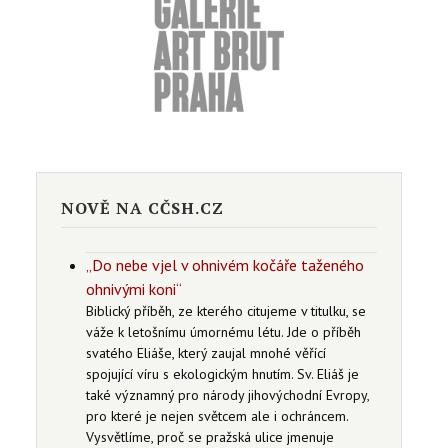
NOVĚ NA CČSH.CZ
„Do nebe vjel v ohnivém kočáře taženého
ohnivými koni“
Biblický příběh, ze kterého citujeme v titulku, se
váže k letošnímu úmornému létu. Jde o příběh
svatého Eliáše, který zaujal mnohé věřící
spojující víru s ekologickým hnutím. Sv. Eliáš je
také významný pro národy jihovýchodní Evropy,
pro které je nejen světcem ale i ochráncem.
Vysvětlíme, proč se pražská ulice jmenuje