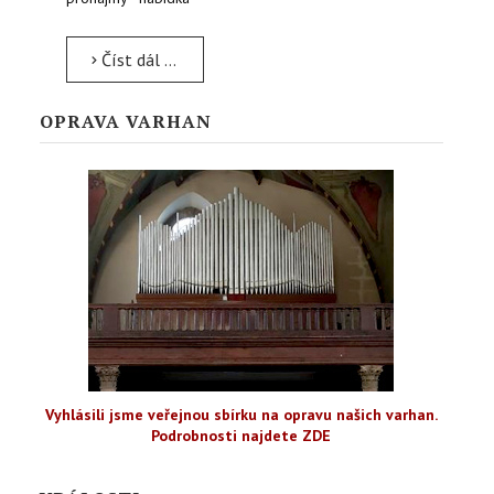
Číst dál …
OPRAVA VARHAN
Vyhlásili jsme veřejnou sbírku na opravu našich varhan.
Podrobnosti najdete ZDE