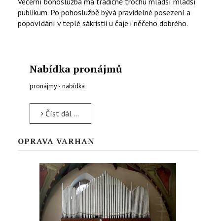
Večerní bohoslužba má tradičně trochu mladší mladší
publikum. Po pohoslužbě bývá pravidelné posezení a
popovídání v teplé sákristii u čaje i něčeho dobrého.
Nabídka pronájmů
pronájmy - nabídka
Číst dál …
OPRAVA VARHAN