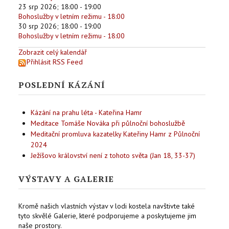
23 srp 2026
;
18:00
-
19:00
Bohoslužby v letním režimu - 18:00
30 srp 2026
;
18:00
-
19:00
Bohoslužby v letním režimu - 18:00
Zobrazit celý kalendář
Přihlásit RSS Feed
POSLEDNÍ KÁZÁNÍ
Kázání na prahu léta - Kateřina Hamr
Meditace Tomáše Nováka při půlnoční bohoslužbě
Meditační promluva kazatelky Kateřiny Hamr z Půlnoční
2024
Ježíšovo království není z tohoto světa (Jan 18, 33-37)
VÝSTAVY A GALERIE
Kromě našich vlastních výstav v lodi kostela navštivte také
tyto skvělé Galerie, které podporujeme a poskytujeme jim
naše prostory.