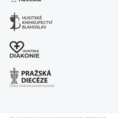
Obsah je publikován pod licencí
Creative Commons Attribution 4.0