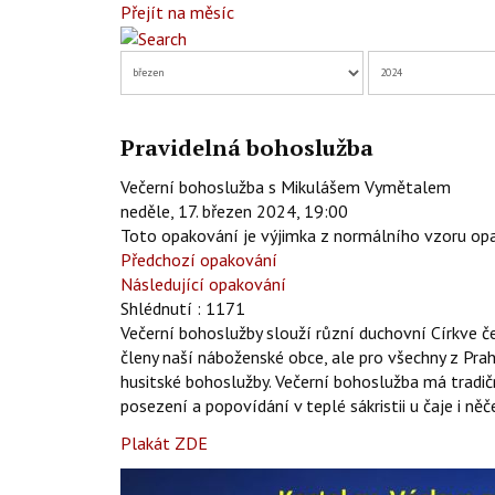
Přejít na měsíc
Pravidelná bohoslužba
Večerní bohoslužba s Mikulášem Vymětalem
neděle, 17. březen 2024, 19:00
Toto opakování je výjimka z normálního vzoru op
Předchozí opakování
Následující opakování
Shlédnutí
: 1171
Večerní bohoslužby slouží různí duchovní Církve č
členy naší náboženské obce, ale pro všechny z Prah
husitské bohoslužby. Večerní bohoslužba má tradi
posezení a popovídání v teplé sákristii u čaje i ně
Plakát ZDE