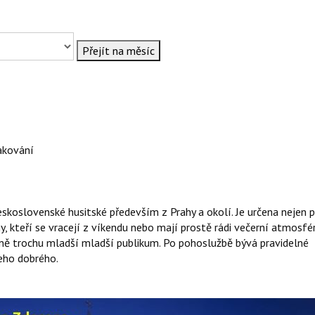
Přejít na měsíc
akování
eskoslovenské husitské především z Prahy a okolí. Je určena nejen 
y, kteří se vracejí z víkendu nebo mají prostě rádi večerní atmosfé
čně trochu mladší mladší publikum. Po pohoslužbě bývá pravidelné
čeho dobrého.