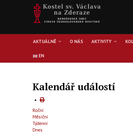
AKTUÁLNĚ
O NÁS
AKTIVITY
KO
EN
Kalendář událostí
Roční
Měsíční
Týdenní
Dnes