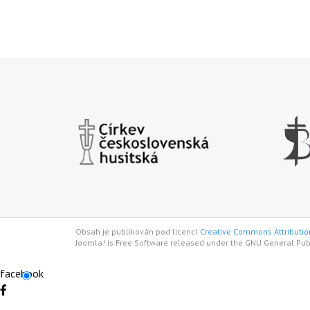
Obsah je publikován pod licencí
Creative Commons Attribution
Joomla! is Free Software released under the GNU General Pub
facebook