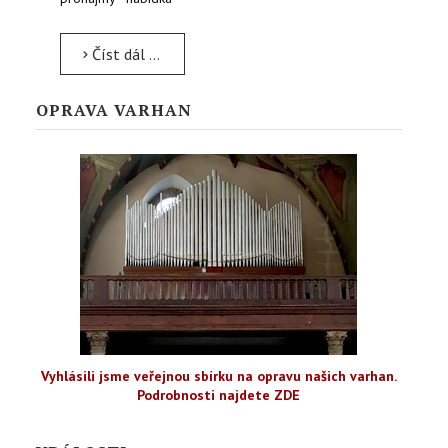
Číst dál …
OPRAVA VARHAN
Vyhlásili jsme veřejnou sbírku na opravu našich varhan.
Podrobnosti najdete ZDE