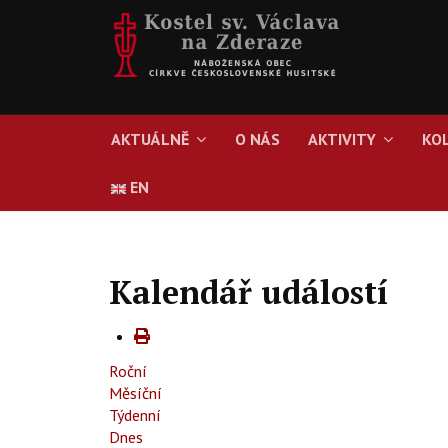
AKTUÁLNĚ
O NÁS
AKTIVITY
KO
EN
Kalendář událostí
Roční
Měsíční
Týdenní
Dnes