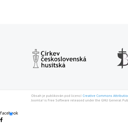
Obsah je publikován pod licencí
Creative Commons Attribution
Joomla! is Free Software released under the GNU General Pub
facebook