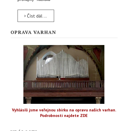
Číst dál …
OPRAVA VARHAN
Vyhlásili jsme veřejnou sbírku na opravu našich varhan.
Podrobnosti najdete ZDE